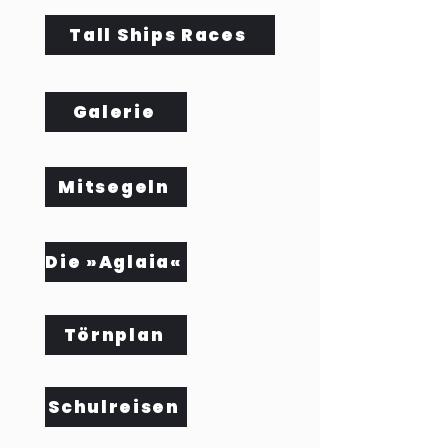
Tall Ships Races
Galerie
Mitsegeln
Die »Aglaia«
Törnplan
Schulreisen