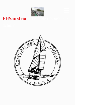
FHSaustria
-
"Freunde Historischer
Schiffe"