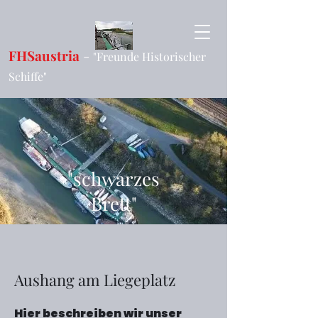
FHSaustria
-
"Freunde Historischer
Schiffe"
"schwarzes
Brett"
Aushang am Liegeplatz
Hier beschreiben wir unser