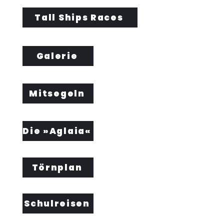
Tall Ships Races
Galerie
Mitsegeln
Die »Aglaia«
Törnplan
Schulreisen