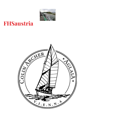
FHSaustria
-
"Freunde Historischer
Schiffe"