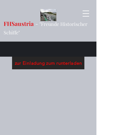
FHSaustria
-
"Freunde Historischer
Schiffe"
zur Einladung zum runterladen