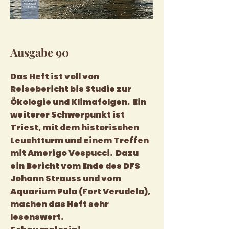
Ausgabe 90
Das Heft ist voll von
Reisebericht bis Studie zur
Ökologie und Klimafolgen. Ein
weiterer Schwerpunkt ist
Triest, mit dem historischen
Leuchtturm und einem Treffen
mit Amerigo Vespucci. Dazu
ein Bericht vom Ende des DFS
Johann Strauss und vom
Aquarium Pula (Fort Verudela),
machen das Heft sehr
lesenswert.