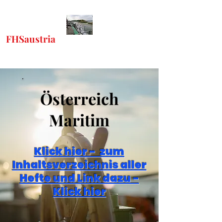
FHSaustria
-
"Freunde Historischer
Schiffe"
Österreich
Maritim
Klick hier - zum
Inhaltsverzeichnis aller
Hefte und Link dazu -
Klick hier