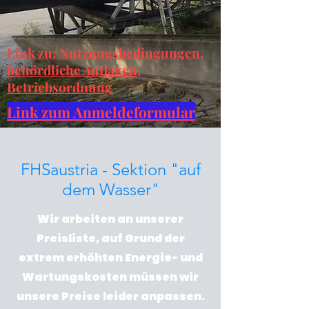
Link zu: Nutzungsbedingungen,
behördliche Auflagen,
Betriebsordnung
Link zum Anmeldeformular
FHSaustria - Sektion "auf
dem Wasser"
Wir arbeiten an unserer
Preisliste, auf Grund der
extrem erhöhten Energie- und
Wartungskosten müssen wir
unsere Preise leider anpassen.