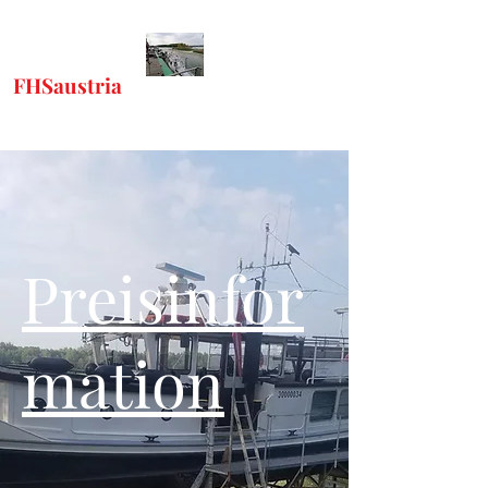
FHSaustria
-
"Freunde Historischer
Schiffe"
Preisinfor
mation