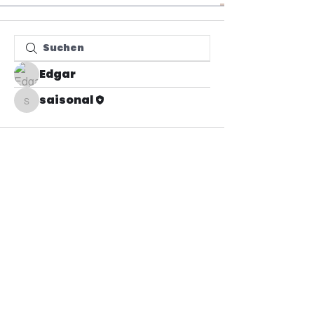
Edgar
saisonal
saisonal
i
©2025 FHS Austria
www.fhsaustria.at
info@fhsaustria.at