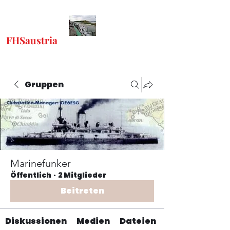
FHSaustria
-
"Freunde Historischer
Schiffe"
Gruppen
Marinefunker
Öffentlich
·
2 Mitglieder
Beitreten
Diskussionen
Medien
Dateien