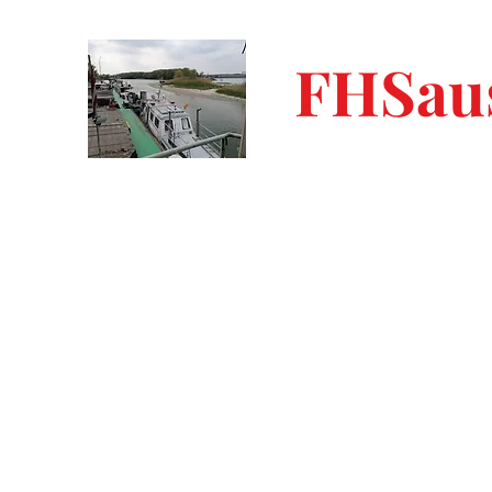
FHSaus
Start
am Meer - AGLAIA
am Meer - YRSA
am Wasse