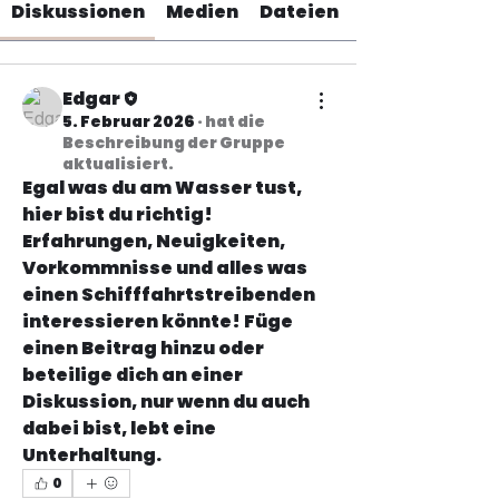
Diskussionen
Medien
Dateien
Edgar
5. Februar 2026
·
hat die
Beschreibung der Gruppe
aktualisiert.
Egal was du am Wasser tust, 
hier bist du richtig! 
Erfahrungen, Neuigkeiten, 
Vorkommnisse und alles was 
einen Schifffahrtstreibenden 
interessieren könnte! Füge 
einen Beitrag hinzu oder 
beteilige dich an einer 
Diskussion, nur wenn du auch 
dabei bist, lebt eine 
Unterhaltung.
0