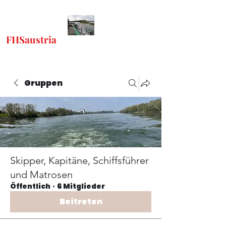
FHSaustria
-
"Freunde Historischer
Schiffe"
Gruppen
Skipper, Kapitäne, Schiffsführer
und Matrosen
Öffentlich
·
6 Mitglieder
Beitreten