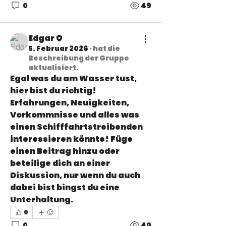
0
49
Edgar
5. Februar 2026
·
hat die
Beschreibung der Gruppe
aktualisiert.
Egal was du am Wasser tust, 
hier bist du richtig! 
Erfahrungen, Neuigkeiten, 
Vorkommnisse und alles was 
einen Schifffahrtstreibenden 
interessieren könnte! Füge 
einen Beitrag hinzu oder 
beteilige dich an einer 
Diskussion, nur wenn du auch 
dabei bist bingst du eine 
Unterhaltung.
0
0
40