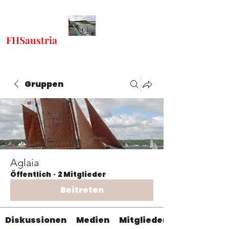
FHSaustria
-
"Freunde Historischer
Schiffe"
Gruppen
Aglaia
Öffentlich
·
2 Mitglieder
Beitreten
Diskussionen
Medien
Mitglieder