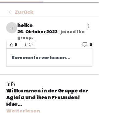
Zurück
heiko
heiko
26. Oktober 2022
·
joined the
group.
0
0
Kommentar verfassen...
Info
Willkommen in der Gruppe der
Aglaia und ihren Freunden!
Hier
...
Weiterlesen
Mitglieder