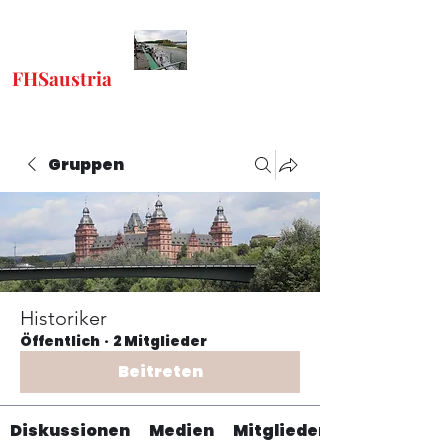
FHSaustria
-
"Freunde Historischer
Schiffe"
Gruppen
Historiker
Öffentlich
·
2 Mitglieder
Beitreten
Diskussionen
Medien
Mitglieder