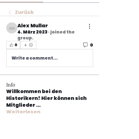
Zurück
Alex Mullar
Alex Mullar
4. März 2023
·
joined the
group.
0
0
Write a comment...
Info
Willkommen bei den
Historikern! Hier können sich
Mitglieder
...
Weiterlesen
Mitglieder