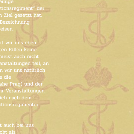
einige
tionsregiment“ der
 Ziel gesetzt hat.
- Bezeichnung
eisen.
gut wir uns eben
ten Fällen keine
meist auch nicht
nstaltungen teil, an
n wir uns natürlich
e die
nahe Prag) und der
ehr Veranstaltungen
 sich nach dem
itionsregimenter
t auch bei uns
cht als