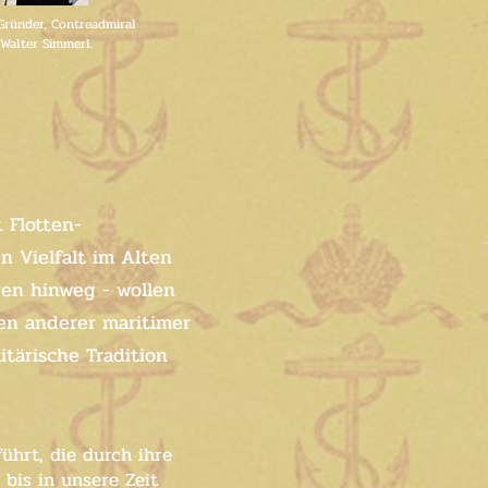
Gründer, Contreadmiral
Walter Simmerl.
 Flotten-
n Vielfalt im Alten
ren hinweg - wollen
gen anderer maritimer
tärische Tradition
ührt, die durch ihre
bis in unsere Zeit