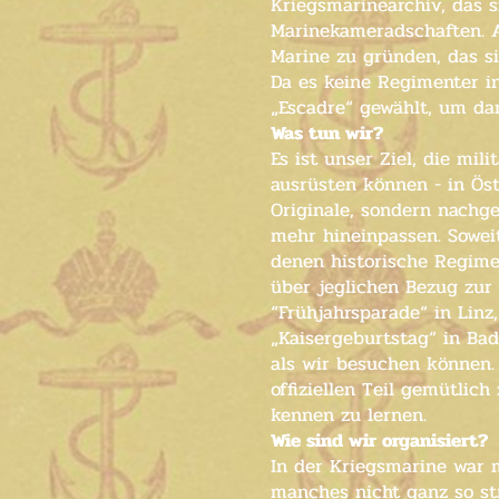
Kriegsmarinearchiv, das 
Marinekameradschaften. A
Marine zu gründen, das si
Da es keine Regimenter in
„Escadre“ gewählt, um da
Was tun wir?
Es ist unser Ziel, die mi
ausrüsten können - in Öst
Originale, sondern nachge
mehr hineinpassen. Sowei
denen historische Regime
über jeglichen Bezug zur 
“Frühjahrsparade“ in Linz
„Kaisergeburtstag“ in Bad
als wir besuchen können. 
offiziellen Teil gemütli
kennen zu lernen.
Wie sind wir organisiert?
In der Kriegsmarine war 
manches nicht ganz so str