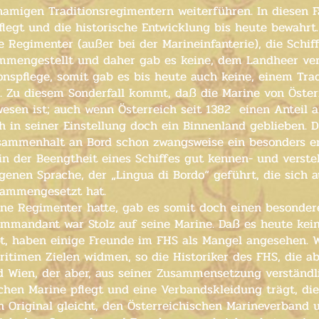
amigen Traditionsregimentern weiterführen. In diesen F
egt und die historische Entwicklung bis heute bewahrt. 
 Regimenter (außer bei der Marineinfanterie), die Schi
mmengestellt und daher gab es keine, dem Landheer ver
onspflege, somit gab es bis heute auch keine, einem Tra
g. Zu diesem Sonderfall kommt, daß die Marine von Öste
wesen ist; auch wenn Österreich seit 1382 einen Anteil
ch in seiner Einstellung doch ein Binnenland geblieben.
sammenhalt an Bord schon zwangsweise ein besonders e
in der Beengtheit eines Schiffes gut kennen- und verste
igenen Sprache, der „Lingua di Bordo“ geführt, die sich 
sammengesetzt hat.
ine Regimenter hatte, gab es somit doch einen besond
mmandant war Stolz auf seine Marine. Daß es heute kein
bt, haben einige Freunde im FHS als Mangel angesehen. 
aritimen Zielen widmen, so die Historiker des FHS, die a
 Wien, der aber, aus seiner Zusammensetzung verständli
schen Marine pflegt und eine Verbandskleidung trägt, di
en Original gleicht, den Österreichischen Marineverband u