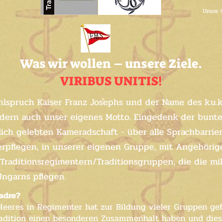
Unser 
Was wir wollen – unsere Ziele.
VIRIBUS UNITIS!
hlspruch Kaiser Franz Josephs und der Name des k.u.k.
ondern auch unser eigenes Motto. Eingedenk der bunte
lich gelebten Kameradschaft - über alle Sprachbarrie
terpflegen, in unserer eigenen Gruppe, mit Angehöri
Traditionsregimentern/Traditionsgruppen, die die mili
Ungarns pflegen.
adre?
 Heeres in Regimenter hat zur Bildung vieler Gruppen gef
adition einen besonderen Zusammenhalt haben und dies 