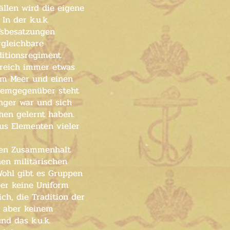
ällen wird die eigene
In der k.u.k.
ffsbesatzungen
gleichbare
ditionsregiment
rreich immer etwas
 am Meer und einen
 Demgegenüber steht
nger war und sich
hen gelernt haben.
aus Elementen vieler
eren Zusammenhalt
en militärischen
Wohl gibt es Gruppen
ber keine Uniform
ch, die Tradition der
e aber keinem
nd das k.u.k.