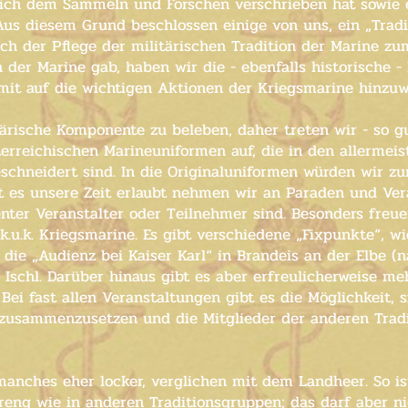
sich dem Sammeln und Forschen verschrieben hat sowie 
us diesem Grund beschlossen einige von uns, ein „Tradi
ch der Pflege der militärischen Tradition der Marine zum
 der Marine gab, haben wir die - ebenfalls historische 
mit auf die wichtigen Aktionen der Kriegsmarine hinzuw
litärische Komponente zu beleben, daher treten wir - so 
erreichischen Marineuniformen auf, die in den allermeis
schneidert sind. In die Originaluniformen würden wir zu
t es unsere Zeit erlaubt nehmen wir an Paraden und Vera
nter Veranstalter oder Teilnehmer sind. Besonders freue
k.u.k. Kriegsmarine. Es gibt verschiedene „Fixpunkte“, wi
, die „Audienz bei Kaiser Karl“ in Brandeis an der Elbe (
 Ischl. Darüber hinaus gibt es aber erfreulicherweise m
Bei fast allen Veranstaltungen gibt es die Möglichkeit,
ch zusammenzusetzen und die Mitglieder der anderen Trad
manches eher locker, verglichen mit dem Landheer. So is
eng wie in anderen Traditionsgruppen; das darf aber ni