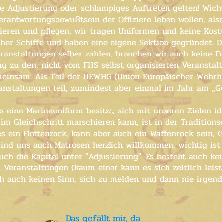
e Adjustierung oder schlampiges Auftreten gelten! Wicht
erantwortungsbewußtsein der Offiziere leben wollen, als
ieren und pflegen, wir tragen Uniformen und keine Kost
cher Schiffe und haben eine eigene Sektion gegründet. 
ranstaltungen selber zahlen, brauchen wir auch keine F
ng zu den, nicht vom FHS selbst organisierten Veranstalt
meinsam. Als Teil der UEWHG (Union Europäischer Wehrh
nstaltungen teil, zumindest aber einmal im Jahr am „Ge
s eine Marineuniform besitzt, sich mit unseren Zielen ide
im Gleichschritt marschieren kann, ist in der Tradition
es ein Flottenrock, kann aber auch ein Waffenrock sein, G
sind uns auch Matrosen herzlich willkommen, wichtig ist 
ch die Kapitel unter "
Adjustierung
". Es besteht auch ke
eranstaltungen (kaum einer kann es sich zeitlich leist
ich auch keinen Sinn, sich zu melden und dann nie irgen
Das gefällt mir, da