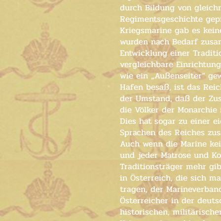
durch Bildung von gleichn
Regimentsgeschichte gepfl
Kriegsmarine gab es keine
wurden nach Bedarf zusa
Entwicklung einer Traditi
vergleichbare Einrichtun
wie ein „Außenseiter“ ge
Hafen besaß, ist das Rei
der Umstand, daß der Zu
die Völker der Monarchie 
Dies hat sogar zu einer e
Sprachen des Reiches zu
Auch wenn die Marine ke
und jeder Matrose und Ko
Traditionsträger mehr gi
in Österreich, die sich m
tragen, der Marineverband
Österreicher in der deut
historischen, militärisch