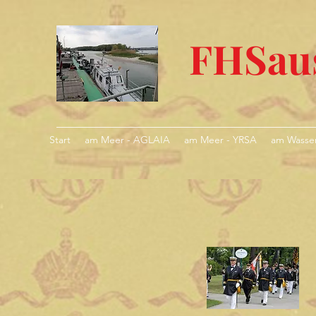
FHSaus
Start
am Meer - AGLAIA
am Meer - YRSA
am Wasse