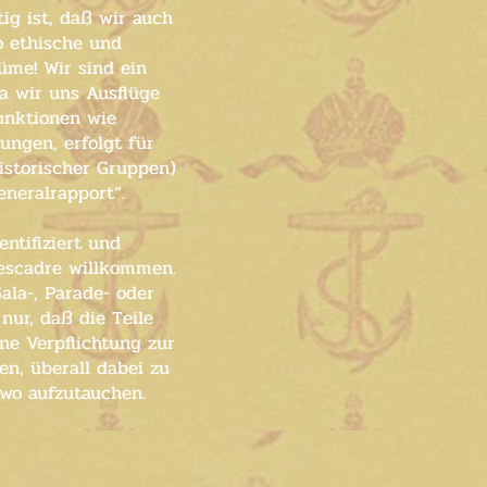
ig ist, daß wir auch
o ethische und
üme! Wir sind ein
Da wir uns Ausflüge
unktionen wie
ungen, erfolgt für
istorischer Gruppen)
neralrapport“.
ntifiziert und
sescadre willkommen.
ala-, Parade- oder
nur, daß die Teile
ine Verpflichtung zur
en, überall dabei zu
dwo aufzutauchen.