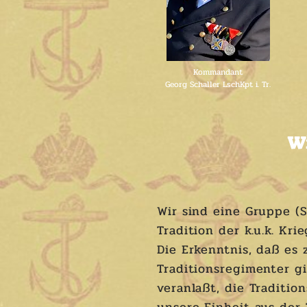
Kommandant
Georg Schaller LschKpt i. Tr.
Wi
Wir sind eine Gruppe (S
Tradition der k.u.k. Kri
Die Erkenntnis, daß es 
Traditionsregimenter gi
veranlaßt, die Traditio