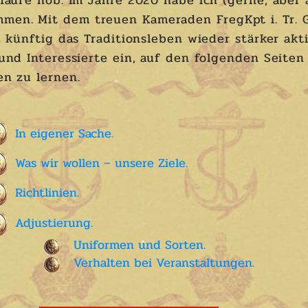
 Taufe hob. Im Jahre 2020 habe ich (gerne, aber
en. Mit dem treuen Kameraden FregKpt i. Tr. 
, künftig das Traditionsleben wieder stärker akt
und Interessierte ein, auf den folgenden Seiten
en zu lernen.
In eigener Sache.
Was wir wollen – unsere Ziele.
Richtlinien.
Adjustierung.
Uniformen und Sorten.
Verhalten bei Veranstaltungen.