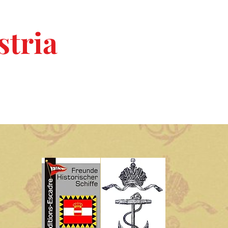
tria
-
"Freunde Histor
r
am Land
Österreich Maritim digital
FHS Gruppendiskussionen