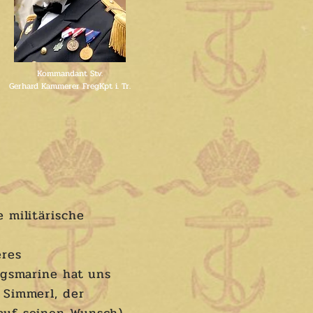
Kommandant Stv.
Gerhard Kammerer FregKpt i. Tr.
e militärische
eres
iegsmarine hat uns
 Simmerl, der